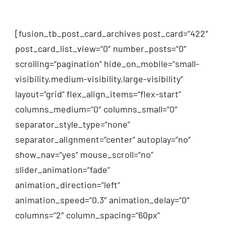
[fusion_tb_post_card_archives post_card=“422″
post_card_list_view=“0″ number_posts=“0″
scrolling=“pagination“ hide_on_mobile=“small-
visibility,medium-visibility,large-visibility“
layout=“grid“ flex_align_items=“flex-start“
columns_medium=“0″ columns_small=“0″
separator_style_type=“none“
separator_alignment=“center“ autoplay=“no“
show_nav=“yes“ mouse_scroll=“no“
slider_animation=“fade“
animation_direction=“left“
animation_speed=“0.3″ animation_delay=“0″
columns=“2″ column_spacing=“60px“