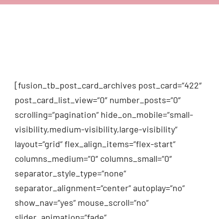
[fusion_tb_post_card_archives post_card=“422″
post_card_list_view=“0″ number_posts=“0″
scrolling=“pagination“ hide_on_mobile=“small-
visibility,medium-visibility,large-visibility“
layout=“grid“ flex_align_items=“flex-start“
columns_medium=“0″ columns_small=“0″
separator_style_type=“none“
separator_alignment=“center“ autoplay=“no“
show_nav=“yes“ mouse_scroll=“no“
slider_animation=“fade“