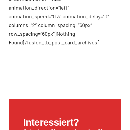
animation_direction=“left“
animation_speed=“0.3″ animation_delay=“0″
columns=“2″ column_spacing=“60px“
row_spacing=“60px“]Nothing
Found[/fusion_tb_post_card_archives]
Interessiert?