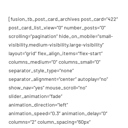
[fusion_tb_post_card_archives post_card=“422″
post_card_list_view=“0″ number_posts=“0″
scrolling=“pagination“ hide_on_mobile=“small-
visibility,medium-visibility,large-visibility“
layout=“grid“ flex_align_items=“flex-start“
columns_medium=“0″ columns_small=“0″
separator_style_type=“none“
separator_alignment=“center“ autoplay=“no“
show_nav=“yes“ mouse_scroll=“no“
slider_animation=“fade“
animation_direction=“left“
animation_speed=“0.3″ animation_delay=“0″
columns=“2″ column_spacing=“60px“