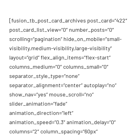
[fusion_tb_post_card_archives post_card=“422″
post_card_list_view=“0″ number_posts=“0″
scrolling=“pagination“ hide_on_mobile=“small-
visibility,medium-visibility,large-visibility“
layout=“grid“ flex_align_items=“flex-start“
columns_medium=“0″ columns_small=“0″
separator_style_type=“none“
separator_alignment=“center“ autoplay=“no“
show_nav=“yes“ mouse_scroll=“no“
slider_animation=“fade“
animation_direction=“left“
animation_speed=“0.3″ animation_delay=“0″
columns=“2″ column_spacing=“60px“