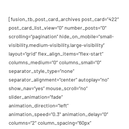
[fusion_tb_post_card_archives post_card=“422″
post_card_list_view=“0″ number_posts=“0″
scrolling=“pagination“ hide_on_mobile=“small-
visibility,medium-visibility,large-visibility“
layout=“grid“ flex_align_items=“flex-start“
columns_medium=“0″ columns_small=“0″
separator_style_type=“none“
separator_alignment=“center“ autoplay=“no“
show_nav=“yes“ mouse_scroll=“no“
slider_animation=“fade“
animation_direction=“left“
animation_speed=“0.3″ animation_delay=“0″
columns=“2″ column_spacing=“60px“