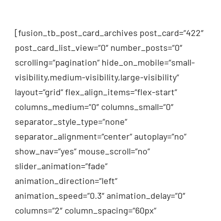
[fusion_tb_post_card_archives post_card=“422″
post_card_list_view=“0″ number_posts=“0″
scrolling=“pagination“ hide_on_mobile=“small-
visibility,medium-visibility,large-visibility“
layout=“grid“ flex_align_items=“flex-start“
columns_medium=“0″ columns_small=“0″
separator_style_type=“none“
separator_alignment=“center“ autoplay=“no“
show_nav=“yes“ mouse_scroll=“no“
slider_animation=“fade“
animation_direction=“left“
animation_speed=“0.3″ animation_delay=“0″
columns=“2″ column_spacing=“60px“