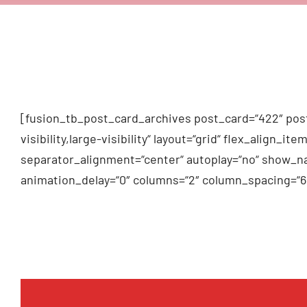
[fusion_tb_post_card_archives post_card=“422″ post
visibility,large-visibility“ layout=“grid“ flex_alig
separator_alignment=“center“ autoplay=“no“ show_na
animation_delay=“0″ columns=“2″ column_spacing=“