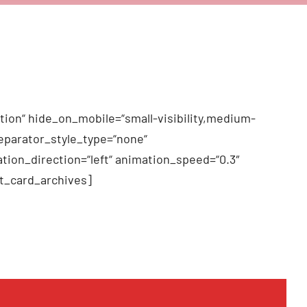
tion“ hide_on_mobile=“small-visibility,medium-
 separator_style_type=“none“
tion_direction=“left“ animation_speed=“0.3″
t_card_archives]