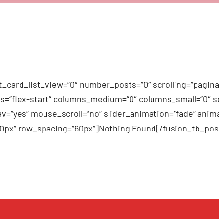
_card_list_view=“0″ number_posts=“0″ scrolling=“pagina
n_items=“flex-start“ columns_medium=“0″ columns_small=“0″
v=“yes“ mouse_scroll=“no“ slider_animation=“fade“ anima
60px“ row_spacing=“60px“]Nothing Found[/fusion_tb_pos