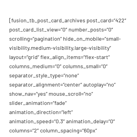
[fusion_tb_post_card_archives post_card=“422″
post_card_list_view=“0″ number_posts=“0″
scrolling=“pagination“ hide_on_mobile=“small-
visibility,medium-visibility,large-visibility“
layout=“grid“ flex_align_items=“flex-start“
columns_medium=“0″ columns_small=“0″
separator_style_type=“none“
separator_alignment=“center“ autoplay=“no“
show_nav=“yes“ mouse_scroll=“no“
slider_animation=“fade“
animation_direction=“left“
animation_speed=“0.3″ animation_delay=“0″
columns=“2″ column_spacing=“60px“