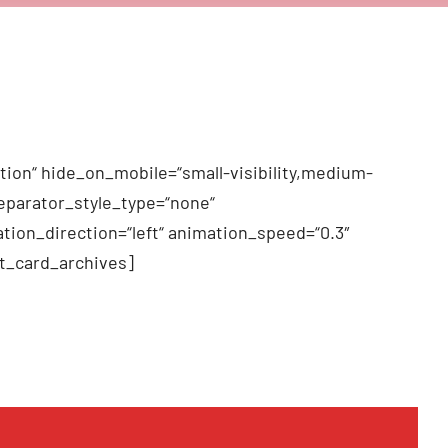
tion“ hide_on_mobile=“small-visibility,medium-
 separator_style_type=“none“
tion_direction=“left“ animation_speed=“0.3″
t_card_archives]