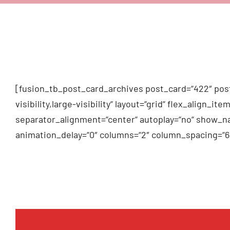
[fusion_tb_post_card_archives post_card=“422″ post
visibility,large-visibility“ layout=“grid“ flex_alig
separator_alignment=“center“ autoplay=“no“ show_na
animation_delay=“0″ columns=“2″ column_spacing=“