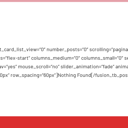
_card_list_view=“0″ number_posts=“0″ scrolling=“pagina
n_items=“flex-start“ columns_medium=“0″ columns_small=“0″
v=“yes“ mouse_scroll=“no“ slider_animation=“fade“ anima
60px“ row_spacing=“60px“]Nothing Found[/fusion_tb_pos