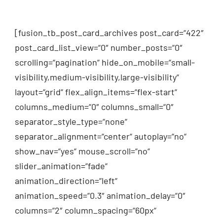
[fusion_tb_post_card_archives post_card=“422″
post_card_list_view=“0″ number_posts=“0″
scrolling=“pagination“ hide_on_mobile=“small-
visibility,medium-visibility,large-visibility“
layout=“grid“ flex_align_items=“flex-start“
columns_medium=“0″ columns_small=“0″
separator_style_type=“none“
separator_alignment=“center“ autoplay=“no“
show_nav=“yes“ mouse_scroll=“no“
slider_animation=“fade“
animation_direction=“left“
animation_speed=“0.3″ animation_delay=“0″
columns=“2″ column_spacing=“60px“