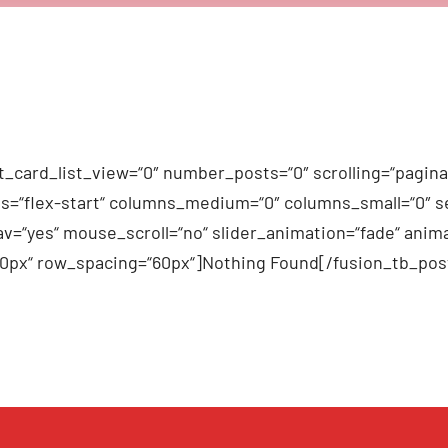
_card_list_view=“0″ number_posts=“0″ scrolling=“pagina
n_items=“flex-start“ columns_medium=“0″ columns_small=“0″
v=“yes“ mouse_scroll=“no“ slider_animation=“fade“ anima
60px“ row_spacing=“60px“]Nothing Found[/fusion_tb_pos