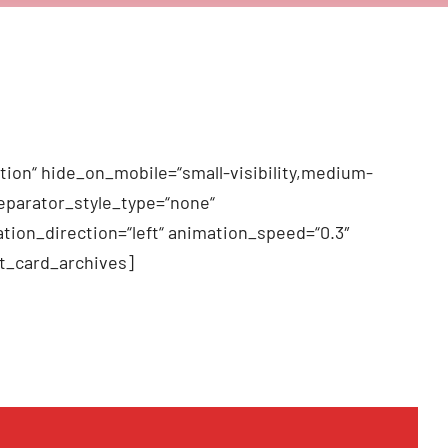
tion“ hide_on_mobile=“small-visibility,medium-
 separator_style_type=“none“
tion_direction=“left“ animation_speed=“0.3″
t_card_archives]