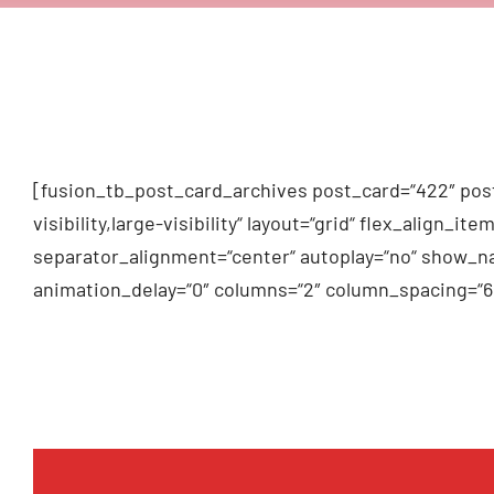
[fusion_tb_post_card_archives post_card=“422″ post
visibility,large-visibility“ layout=“grid“ flex_alig
separator_alignment=“center“ autoplay=“no“ show_na
animation_delay=“0″ columns=“2″ column_spacing=“