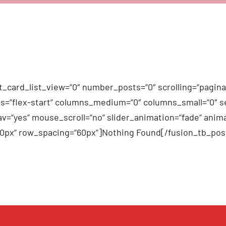
_card_list_view=“0″ number_posts=“0″ scrolling=“pagina
n_items=“flex-start“ columns_medium=“0″ columns_small=“0″
v=“yes“ mouse_scroll=“no“ slider_animation=“fade“ anima
60px“ row_spacing=“60px“]Nothing Found[/fusion_tb_pos