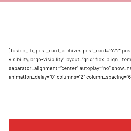
[fusion_tb_post_card_archives post_card=“422″ post
visibility,large-visibility“ layout=“grid“ flex_alig
separator_alignment=“center“ autoplay=“no“ show_na
animation_delay=“0″ columns=“2″ column_spacing=“