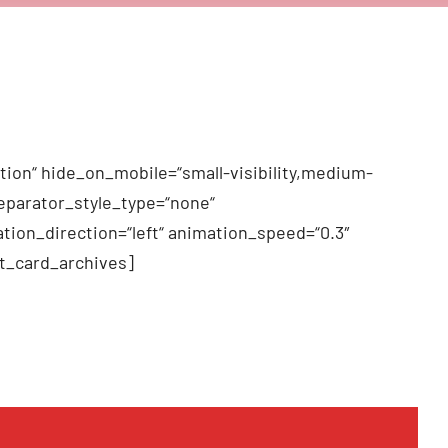
tion“ hide_on_mobile=“small-visibility,medium-
 separator_style_type=“none“
tion_direction=“left“ animation_speed=“0.3″
t_card_archives]