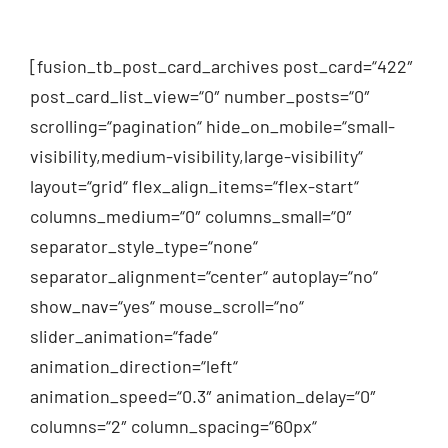
[fusion_tb_post_card_archives post_card=“422″
post_card_list_view=“0″ number_posts=“0″
scrolling=“pagination“ hide_on_mobile=“small-
visibility,medium-visibility,large-visibility“
layout=“grid“ flex_align_items=“flex-start“
columns_medium=“0″ columns_small=“0″
separator_style_type=“none“
separator_alignment=“center“ autoplay=“no“
show_nav=“yes“ mouse_scroll=“no“
slider_animation=“fade“
animation_direction=“left“
animation_speed=“0.3″ animation_delay=“0″
columns=“2″ column_spacing=“60px“