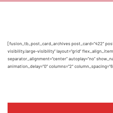
[fusion_tb_post_card_archives post_card=“422″ post
visibility,large-visibility“ layout=“grid“ flex_alig
separator_alignment=“center“ autoplay=“no“ show_na
animation_delay=“0″ columns=“2″ column_spacing=“