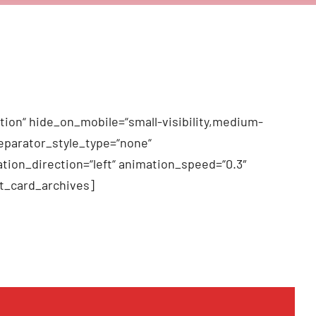
tion“ hide_on_mobile=“small-visibility,medium-
 separator_style_type=“none“
tion_direction=“left“ animation_speed=“0.3″
t_card_archives]