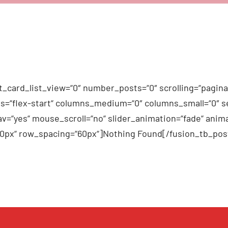
_card_list_view=“0″ number_posts=“0″ scrolling=“pagina
n_items=“flex-start“ columns_medium=“0″ columns_small=“0″
v=“yes“ mouse_scroll=“no“ slider_animation=“fade“ anima
60px“ row_spacing=“60px“]Nothing Found[/fusion_tb_pos