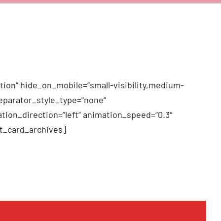
tion“ hide_on_mobile=“small-visibility,medium-
 separator_style_type=“none“
tion_direction=“left“ animation_speed=“0.3″
t_card_archives]