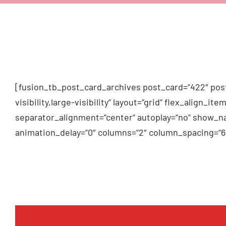
[fusion_tb_post_card_archives post_card=“422″ post
visibility,large-visibility“ layout=“grid“ flex_alig
separator_alignment=“center“ autoplay=“no“ show_na
animation_delay=“0″ columns=“2″ column_spacing=“