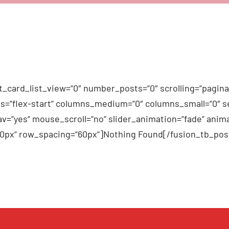
_card_list_view=“0″ number_posts=“0″ scrolling=“pagina
n_items=“flex-start“ columns_medium=“0″ columns_small=“0″
v=“yes“ mouse_scroll=“no“ slider_animation=“fade“ anima
60px“ row_spacing=“60px“]Nothing Found[/fusion_tb_pos