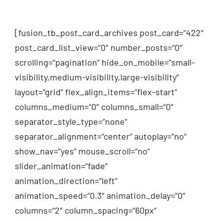
[fusion_tb_post_card_archives post_card=“422″
post_card_list_view=“0″ number_posts=“0″
scrolling=“pagination“ hide_on_mobile=“small-
visibility,medium-visibility,large-visibility“
layout=“grid“ flex_align_items=“flex-start“
columns_medium=“0″ columns_small=“0″
separator_style_type=“none“
separator_alignment=“center“ autoplay=“no“
show_nav=“yes“ mouse_scroll=“no“
slider_animation=“fade“
animation_direction=“left“
animation_speed=“0.3″ animation_delay=“0″
columns=“2″ column_spacing=“60px“