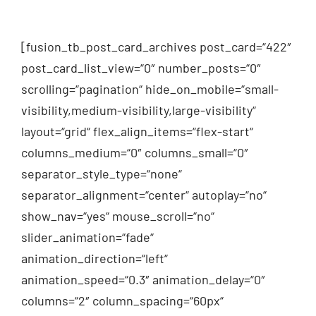
[fusion_tb_post_card_archives post_card=“422″
post_card_list_view=“0″ number_posts=“0″
scrolling=“pagination“ hide_on_mobile=“small-
visibility,medium-visibility,large-visibility“
layout=“grid“ flex_align_items=“flex-start“
columns_medium=“0″ columns_small=“0″
separator_style_type=“none“
separator_alignment=“center“ autoplay=“no“
show_nav=“yes“ mouse_scroll=“no“
slider_animation=“fade“
animation_direction=“left“
animation_speed=“0.3″ animation_delay=“0″
columns=“2″ column_spacing=“60px“