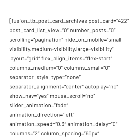
[fusion_tb_post_card_archives post_card=“422″
post_card_list_view=“0″ number_posts=“0″
scrolling=“pagination“ hide_on_mobile=“small-
visibility,medium-visibility,large-visibility“
layout=“grid“ flex_align_items=“flex-start“
columns_medium=“0″ columns_small=“0″
separator_style_type=“none“
separator_alignment=“center“ autoplay=“no“
show_nav=“yes“ mouse_scroll=“no“
slider_animation=“fade“
animation_direction=“left“
animation_speed=“0.3″ animation_delay=“0″
columns=“2″ column_spacing=“60px“