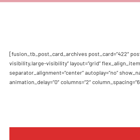
[fusion_tb_post_card_archives post_card=“422″ post
visibility,large-visibility“ layout=“grid“ flex_alig
separator_alignment=“center“ autoplay=“no“ show_na
animation_delay=“0″ columns=“2″ column_spacing=“