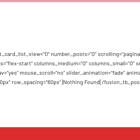
_card_list_view=“0″ number_posts=“0″ scrolling=“pagina
n_items=“flex-start“ columns_medium=“0″ columns_small=“0″
v=“yes“ mouse_scroll=“no“ slider_animation=“fade“ anima
60px“ row_spacing=“60px“]Nothing Found[/fusion_tb_pos