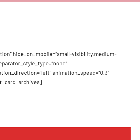
tion“ hide_on_mobile=“small-visibility,medium-
 separator_style_type=“none“
tion_direction=“left“ animation_speed=“0.3″
t_card_archives]