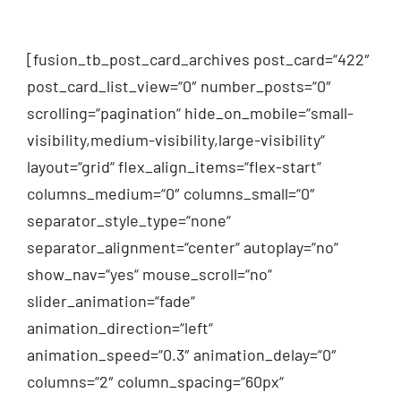
[fusion_tb_post_card_archives post_card=“422″
post_card_list_view=“0″ number_posts=“0″
scrolling=“pagination“ hide_on_mobile=“small-
visibility,medium-visibility,large-visibility“
layout=“grid“ flex_align_items=“flex-start“
columns_medium=“0″ columns_small=“0″
separator_style_type=“none“
separator_alignment=“center“ autoplay=“no“
show_nav=“yes“ mouse_scroll=“no“
slider_animation=“fade“
animation_direction=“left“
animation_speed=“0.3″ animation_delay=“0″
columns=“2″ column_spacing=“60px“