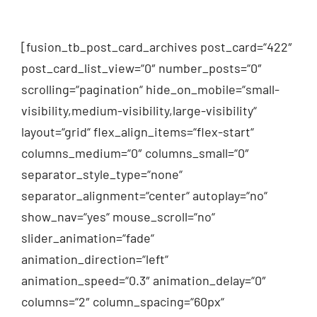
[fusion_tb_post_card_archives post_card=“422″
post_card_list_view=“0″ number_posts=“0″
scrolling=“pagination“ hide_on_mobile=“small-
visibility,medium-visibility,large-visibility“
layout=“grid“ flex_align_items=“flex-start“
columns_medium=“0″ columns_small=“0″
separator_style_type=“none“
separator_alignment=“center“ autoplay=“no“
show_nav=“yes“ mouse_scroll=“no“
slider_animation=“fade“
animation_direction=“left“
animation_speed=“0.3″ animation_delay=“0″
columns=“2″ column_spacing=“60px“