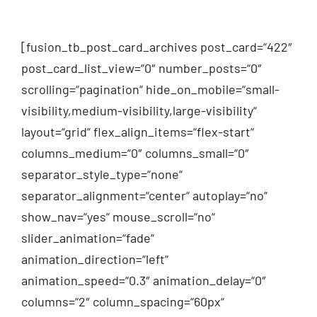
[fusion_tb_post_card_archives post_card=“422″
post_card_list_view=“0″ number_posts=“0″
scrolling=“pagination“ hide_on_mobile=“small-
visibility,medium-visibility,large-visibility“
layout=“grid“ flex_align_items=“flex-start“
columns_medium=“0″ columns_small=“0″
separator_style_type=“none“
separator_alignment=“center“ autoplay=“no“
show_nav=“yes“ mouse_scroll=“no“
slider_animation=“fade“
animation_direction=“left“
animation_speed=“0.3″ animation_delay=“0″
columns=“2″ column_spacing=“60px“