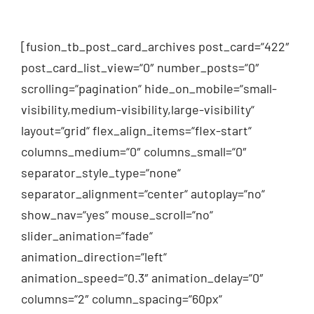
[fusion_tb_post_card_archives post_card=“422″
post_card_list_view=“0″ number_posts=“0″
scrolling=“pagination“ hide_on_mobile=“small-
visibility,medium-visibility,large-visibility“
layout=“grid“ flex_align_items=“flex-start“
columns_medium=“0″ columns_small=“0″
separator_style_type=“none“
separator_alignment=“center“ autoplay=“no“
show_nav=“yes“ mouse_scroll=“no“
slider_animation=“fade“
animation_direction=“left“
animation_speed=“0.3″ animation_delay=“0″
columns=“2″ column_spacing=“60px“