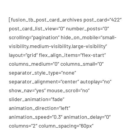
[fusion_tb_post_card_archives post_card=“422″
post_card_list_view=“0″ number_posts=“0″
scrolling=“pagination“ hide_on_mobile=“small-
visibility,medium-visibility,large-visibility“
layout=“grid“ flex_align_items=“flex-start“
columns_medium=“0″ columns_small=“0″
separator_style_type=“none“
separator_alignment=“center“ autoplay=“no“
show_nav=“yes“ mouse_scroll=“no“
slider_animation=“fade“
animation_direction=“left“
animation_speed=“0.3″ animation_delay=“0″
columns=“2″ column_spacing=“60px“