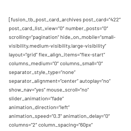
[fusion_tb_post_card_archives post_card=“422″
post_card_list_view=“0″ number_posts=“0″
scrolling=“pagination“ hide_on_mobile=“small-
visibility,medium-visibility,large-visibility“
layout=“grid“ flex_align_items=“flex-start“
columns_medium=“0″ columns_small=“0″
separator_style_type=“none“
separator_alignment=“center“ autoplay=“no“
show_nav=“yes“ mouse_scroll=“no“
slider_animation=“fade“
animation_direction=“left“
animation_speed=“0.3″ animation_delay=“0″
columns=“2″ column_spacing=“60px“