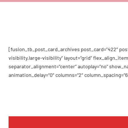
[fusion_tb_post_card_archives post_card=“422″ post
visibility,large-visibility“ layout=“grid“ flex_alig
separator_alignment=“center“ autoplay=“no“ show_na
animation_delay=“0″ columns=“2″ column_spacing=“