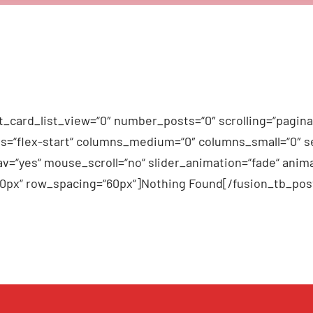
_card_list_view=“0″ number_posts=“0″ scrolling=“pagina
n_items=“flex-start“ columns_medium=“0″ columns_small=“0″
v=“yes“ mouse_scroll=“no“ slider_animation=“fade“ anima
60px“ row_spacing=“60px“]Nothing Found[/fusion_tb_pos