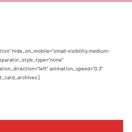
tion“ hide_on_mobile=“small-visibility,medium-
 separator_style_type=“none“
tion_direction=“left“ animation_speed=“0.3″
t_card_archives]