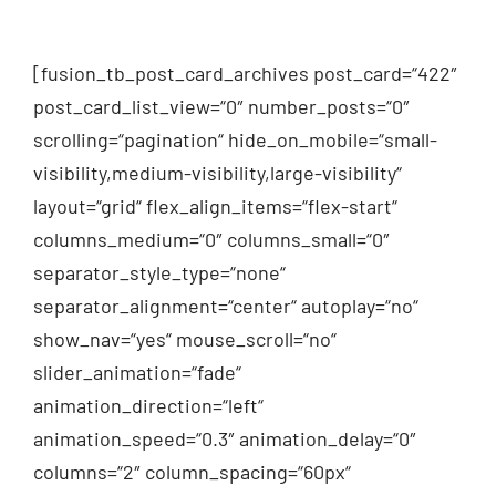
[fusion_tb_post_card_archives post_card=“422″
post_card_list_view=“0″ number_posts=“0″
scrolling=“pagination“ hide_on_mobile=“small-
visibility,medium-visibility,large-visibility“
layout=“grid“ flex_align_items=“flex-start“
columns_medium=“0″ columns_small=“0″
separator_style_type=“none“
separator_alignment=“center“ autoplay=“no“
show_nav=“yes“ mouse_scroll=“no“
slider_animation=“fade“
animation_direction=“left“
animation_speed=“0.3″ animation_delay=“0″
columns=“2″ column_spacing=“60px“