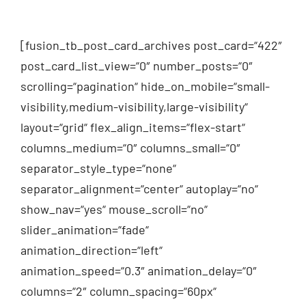
[fusion_tb_post_card_archives post_card=“422″
post_card_list_view=“0″ number_posts=“0″
scrolling=“pagination“ hide_on_mobile=“small-
visibility,medium-visibility,large-visibility“
layout=“grid“ flex_align_items=“flex-start“
columns_medium=“0″ columns_small=“0″
separator_style_type=“none“
separator_alignment=“center“ autoplay=“no“
show_nav=“yes“ mouse_scroll=“no“
slider_animation=“fade“
animation_direction=“left“
animation_speed=“0.3″ animation_delay=“0″
columns=“2″ column_spacing=“60px“