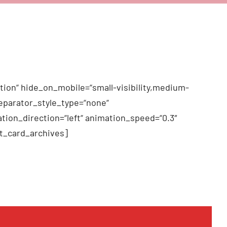
tion“ hide_on_mobile=“small-visibility,medium-
 separator_style_type=“none“
tion_direction=“left“ animation_speed=“0.3″
t_card_archives]