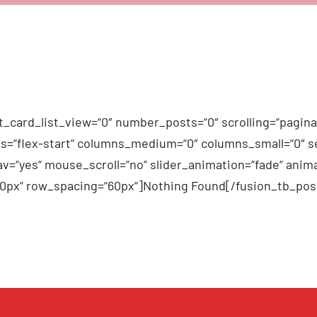
_card_list_view=“0″ number_posts=“0″ scrolling=“pagina
n_items=“flex-start“ columns_medium=“0″ columns_small=“0″
v=“yes“ mouse_scroll=“no“ slider_animation=“fade“ anima
60px“ row_spacing=“60px“]Nothing Found[/fusion_tb_pos