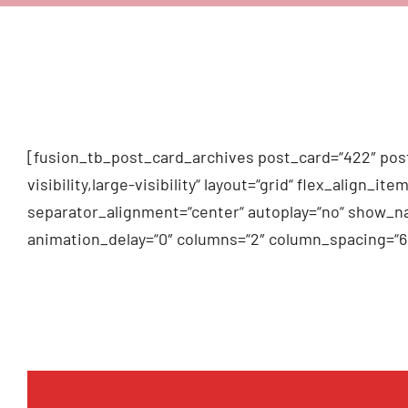
[fusion_tb_post_card_archives post_card=“422″ post
visibility,large-visibility“ layout=“grid“ flex_alig
separator_alignment=“center“ autoplay=“no“ show_na
animation_delay=“0″ columns=“2″ column_spacing=“