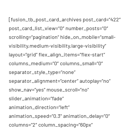
[fusion_tb_post_card_archives post_card=“422″
post_card_list_view=“0″ number_posts=“0″
scrolling=“pagination“ hide_on_mobile=“small-
visibility,medium-visibility,large-visibility“
layout=“grid“ flex_align_items=“flex-start“
columns_medium=“0″ columns_small=“0″
separator_style_type=“none“
separator_alignment=“center“ autoplay=“no“
show_nav=“yes“ mouse_scroll=“no“
slider_animation=“fade“
animation_direction=“left“
animation_speed=“0.3″ animation_delay=“0″
columns=“2″ column_spacing=“60px“