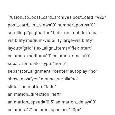
[fusion_tb_post_card_archives post_card=“422″
post_card_list_view=“0″ number_posts=“0″
scrolling=“pagination“ hide_on_mobile=“small-
visibility,medium-visibility,large-visibility“
layout=“grid“ flex_align_items=“flex-start“
columns_medium=“0″ columns_small=“0″
separator_style_type=“none“
separator_alignment=“center“ autoplay=“no“
show_nav=“yes“ mouse_scroll=“no“
slider_animation=“fade“
animation_direction=“left“
animation_speed=“0.3″ animation_delay=“0″
columns=“2″ column_spacing=“60px“