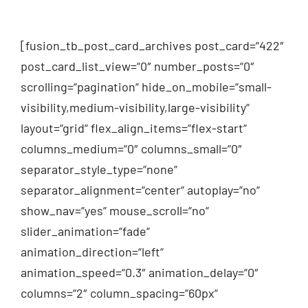
[fusion_tb_post_card_archives post_card=“422″
post_card_list_view=“0″ number_posts=“0″
scrolling=“pagination“ hide_on_mobile=“small-
visibility,medium-visibility,large-visibility“
layout=“grid“ flex_align_items=“flex-start“
columns_medium=“0″ columns_small=“0″
separator_style_type=“none“
separator_alignment=“center“ autoplay=“no“
show_nav=“yes“ mouse_scroll=“no“
slider_animation=“fade“
animation_direction=“left“
animation_speed=“0.3″ animation_delay=“0″
columns=“2″ column_spacing=“60px“