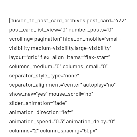
[fusion_tb_post_card_archives post_card=“422″
post_card_list_view=“0″ number_posts=“0″
scrolling=“pagination“ hide_on_mobile=“small-
visibility,medium-visibility,large-visibility“
layout=“grid“ flex_align_items=“flex-start“
columns_medium=“0″ columns_small=“0″
separator_style_type=“none“
separator_alignment=“center“ autoplay=“no“
show_nav=“yes“ mouse_scroll=“no“
slider_animation=“fade“
animation_direction=“left“
animation_speed=“0.3″ animation_delay=“0″
columns=“2″ column_spacing=“60px“