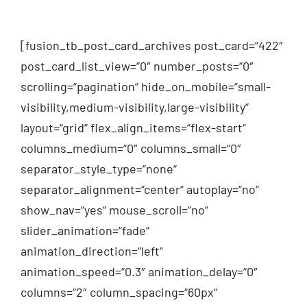
[fusion_tb_post_card_archives post_card=“422″
post_card_list_view=“0″ number_posts=“0″
scrolling=“pagination“ hide_on_mobile=“small-
visibility,medium-visibility,large-visibility“
layout=“grid“ flex_align_items=“flex-start“
columns_medium=“0″ columns_small=“0″
separator_style_type=“none“
separator_alignment=“center“ autoplay=“no“
show_nav=“yes“ mouse_scroll=“no“
slider_animation=“fade“
animation_direction=“left“
animation_speed=“0.3″ animation_delay=“0″
columns=“2″ column_spacing=“60px“