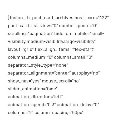
[fusion_tb_post_card_archives post_card=“422″
post_card_list_view=“0″ number_posts=“0″
scrolling=“pagination“ hide_on_mobile=“small-
visibility,medium-visibility,large-visibility“
layout=“grid“ flex_align_items=“flex-start“
columns_medium=“0″ columns_small=“0″
separator_style_type=“none“
separator_alignment=“center“ autoplay=“no“
show_nav=“yes“ mouse_scroll=“no“
slider_animation=“fade“
animation_direction=“left“
animation_speed=“0.3″ animation_delay=“0″
columns=“2″ column_spacing=“60px“