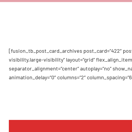
[fusion_tb_post_card_archives post_card=“422″ post
visibility,large-visibility“ layout=“grid“ flex_alig
separator_alignment=“center“ autoplay=“no“ show_na
animation_delay=“0″ columns=“2″ column_spacing=“