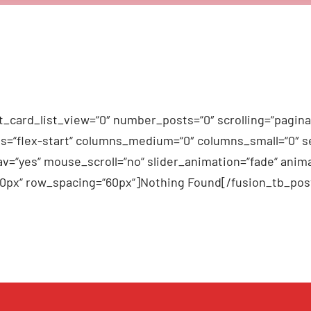
_card_list_view=“0″ number_posts=“0″ scrolling=“pagina
n_items=“flex-start“ columns_medium=“0″ columns_small=“0″
v=“yes“ mouse_scroll=“no“ slider_animation=“fade“ anima
60px“ row_spacing=“60px“]Nothing Found[/fusion_tb_pos