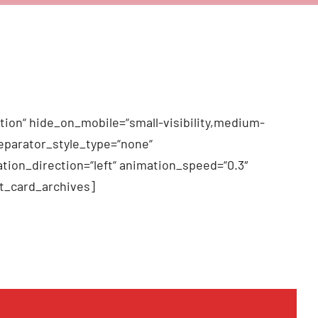
tion“ hide_on_mobile=“small-visibility,medium-
 separator_style_type=“none“
tion_direction=“left“ animation_speed=“0.3″
t_card_archives]