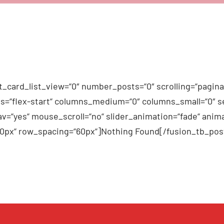
_card_list_view=“0″ number_posts=“0″ scrolling=“pagina
n_items=“flex-start“ columns_medium=“0″ columns_small=“0″
v=“yes“ mouse_scroll=“no“ slider_animation=“fade“ anima
60px“ row_spacing=“60px“]Nothing Found[/fusion_tb_pos