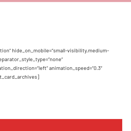
tion“ hide_on_mobile=“small-visibility,medium-
 separator_style_type=“none“
tion_direction=“left“ animation_speed=“0.3″
t_card_archives]