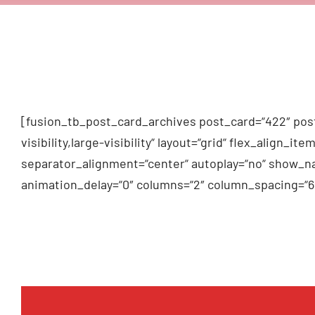
[fusion_tb_post_card_archives post_card=“422″ post
visibility,large-visibility“ layout=“grid“ flex_alig
separator_alignment=“center“ autoplay=“no“ show_na
animation_delay=“0″ columns=“2″ column_spacing=“