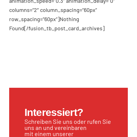
animation_speed=“0.3″ animation_delay=“0″
columns=“2″ column_spacing=“60px“
row_spacing=“60px“]Nothing
Found[/fusion_tb_post_card_archives]
Interessiert?
Schreiben Sie uns oder rufen Sie
uns an und vereinbaren
mit einem unserer