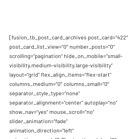
[fusion_tb_post_card_archives post_card=“422″
post_card_list_view=“0″ number_posts=“0″
scrolling=“pagination“ hide_on_mobile=“small-
visibility,medium-visibility,large-visibility“
layout=“grid“ flex_align_items=“flex-start“
columns_medium=“0″ columns_small=“0″
separator_style_type=“none“
separator_alignment=“center“ autoplay=“no“
show_nav=“yes“ mouse_scroll=“no“
slider_animation=“fade“
animation_direction=“left“