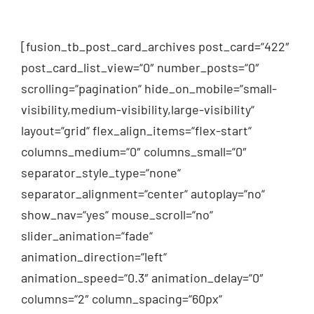
[fusion_tb_post_card_archives post_card=“422″
post_card_list_view=“0″ number_posts=“0″
scrolling=“pagination“ hide_on_mobile=“small-
visibility,medium-visibility,large-visibility“
layout=“grid“ flex_align_items=“flex-start“
columns_medium=“0″ columns_small=“0″
separator_style_type=“none“
separator_alignment=“center“ autoplay=“no“
show_nav=“yes“ mouse_scroll=“no“
slider_animation=“fade“
animation_direction=“left“
animation_speed=“0.3″ animation_delay=“0″
columns=“2″ column_spacing=“60px“