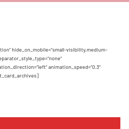
tion“ hide_on_mobile=“small-visibility,medium-
 separator_style_type=“none“
tion_direction=“left“ animation_speed=“0.3″
t_card_archives]