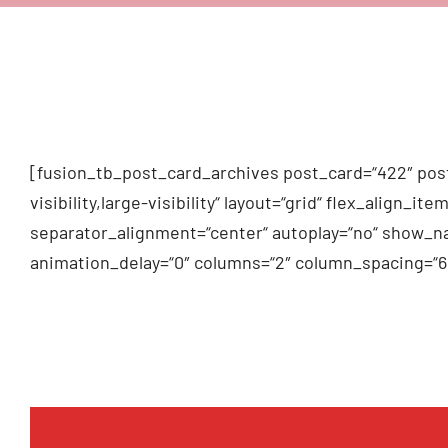
[fusion_tb_post_card_archives post_card=“422″ post
visibility,large-visibility“ layout=“grid“ flex_alig
separator_alignment=“center“ autoplay=“no“ show_na
animation_delay=“0″ columns=“2″ column_spacing=“