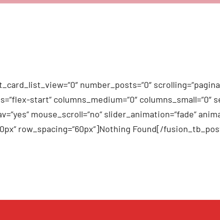
_card_list_view=“0″ number_posts=“0″ scrolling=“pagina
n_items=“flex-start“ columns_medium=“0″ columns_small=“0″
v=“yes“ mouse_scroll=“no“ slider_animation=“fade“ anima
60px“ row_spacing=“60px“]Nothing Found[/fusion_tb_pos