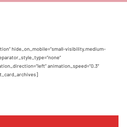
tion“ hide_on_mobile=“small-visibility,medium-
 separator_style_type=“none“
tion_direction=“left“ animation_speed=“0.3″
t_card_archives]