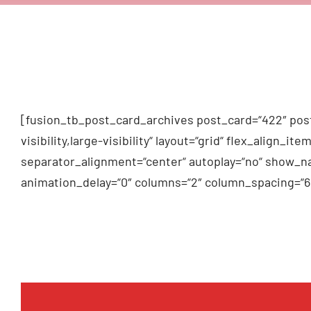
[fusion_tb_post_card_archives post_card=“422″ post
visibility,large-visibility“ layout=“grid“ flex_alig
separator_alignment=“center“ autoplay=“no“ show_na
animation_delay=“0″ columns=“2″ column_spacing=“