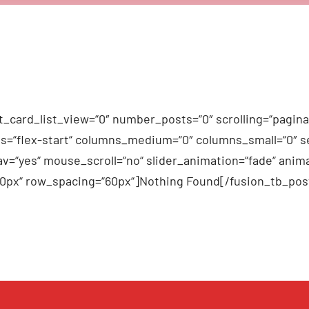
_card_list_view=“0″ number_posts=“0″ scrolling=“pagina
n_items=“flex-start“ columns_medium=“0″ columns_small=“0″
v=“yes“ mouse_scroll=“no“ slider_animation=“fade“ anima
60px“ row_spacing=“60px“]Nothing Found[/fusion_tb_pos