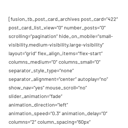
[fusion_tb_post_card_archives post_card=“422″
post_card_list_view=“0″ number_posts=“0″
scrolling=“pagination“ hide_on_mobile=“small-
visibility,medium-visibility,large-visibility“
layout=“grid“ flex_align_items=“flex-start“
columns_medium=“0″ columns_small=“0″
separator_style_type=“none“
separator_alignment=“center“ autoplay=“no“
show_nav=“yes“ mouse_scroll=“no“
slider_animation=“fade“
animation_direction=“left“
animation_speed=“0.3″ animation_delay=“0″
columns=“2″ column_spacing=“60px“