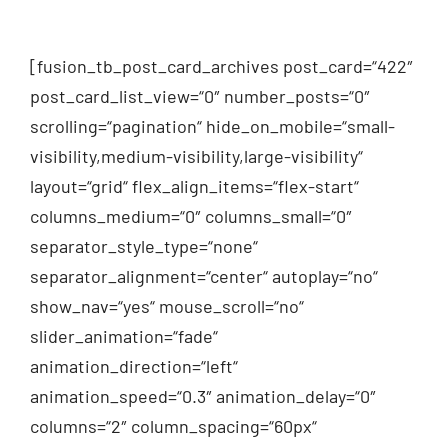
[fusion_tb_post_card_archives post_card=“422″
post_card_list_view=“0″ number_posts=“0″
scrolling=“pagination“ hide_on_mobile=“small-
visibility,medium-visibility,large-visibility“
layout=“grid“ flex_align_items=“flex-start“
columns_medium=“0″ columns_small=“0″
separator_style_type=“none“
separator_alignment=“center“ autoplay=“no“
show_nav=“yes“ mouse_scroll=“no“
slider_animation=“fade“
animation_direction=“left“
animation_speed=“0.3″ animation_delay=“0″
columns=“2″ column_spacing=“60px“