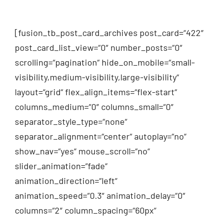
[fusion_tb_post_card_archives post_card=“422″
post_card_list_view=“0″ number_posts=“0″
scrolling=“pagination“ hide_on_mobile=“small-
visibility,medium-visibility,large-visibility“
layout=“grid“ flex_align_items=“flex-start“
columns_medium=“0″ columns_small=“0″
separator_style_type=“none“
separator_alignment=“center“ autoplay=“no“
show_nav=“yes“ mouse_scroll=“no“
slider_animation=“fade“
animation_direction=“left“
animation_speed=“0.3″ animation_delay=“0″
columns=“2″ column_spacing=“60px“