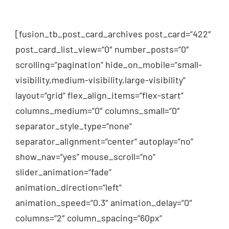
[fusion_tb_post_card_archives post_card=“422″
post_card_list_view=“0″ number_posts=“0″
scrolling=“pagination“ hide_on_mobile=“small-
visibility,medium-visibility,large-visibility“
layout=“grid“ flex_align_items=“flex-start“
columns_medium=“0″ columns_small=“0″
separator_style_type=“none“
separator_alignment=“center“ autoplay=“no“
show_nav=“yes“ mouse_scroll=“no“
slider_animation=“fade“
animation_direction=“left“
animation_speed=“0.3″ animation_delay=“0″
columns=“2″ column_spacing=“60px“