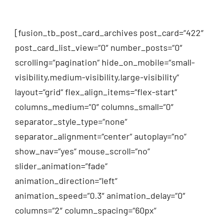
[fusion_tb_post_card_archives post_card=“422″
post_card_list_view=“0″ number_posts=“0″
scrolling=“pagination“ hide_on_mobile=“small-
visibility,medium-visibility,large-visibility“
layout=“grid“ flex_align_items=“flex-start“
columns_medium=“0″ columns_small=“0″
separator_style_type=“none“
separator_alignment=“center“ autoplay=“no“
show_nav=“yes“ mouse_scroll=“no“
slider_animation=“fade“
animation_direction=“left“
animation_speed=“0.3″ animation_delay=“0″
columns=“2″ column_spacing=“60px“