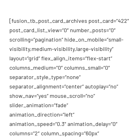
[fusion_tb_post_card_archives post_card=“422″
post_card_list_view=“0″ number_posts=“0″
scrolling=“pagination“ hide_on_mobile=“small-
visibility,medium-visibility,large-visibility“
layout=“grid“ flex_align_items=“flex-start“
columns_medium=“0″ columns_small=“0″
separator_style_type=“none“
separator_alignment=“center“ autoplay=“no“
show_nav=“yes“ mouse_scroll=“no“
slider_animation=“fade“
animation_direction=“left“
animation_speed=“0.3″ animation_delay=“0″
columns=“2″ column_spacing=“60px“