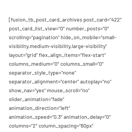
[fusion_tb_post_card_archives post_card=“422″
post_card_list_view=“0″ number_posts=“0″
scrolling=“pagination“ hide_on_mobile=“small-
visibility,medium-visibility,large-visibility“
layout=“grid“ flex_align_items=“flex-start“
columns_medium=“0″ columns_small=“0″
separator_style_type=“none“
separator_alignment=“center“ autoplay=“no“
show_nav=“yes“ mouse_scroll=“no“
slider_animation=“fade“
animation_direction=“left“
animation_speed=“0.3″ animation_delay=“0″
columns=“2″ column_spacing=“60px“