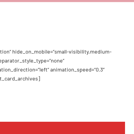
tion“ hide_on_mobile=“small-visibility,medium-
 separator_style_type=“none“
tion_direction=“left“ animation_speed=“0.3″
t_card_archives]