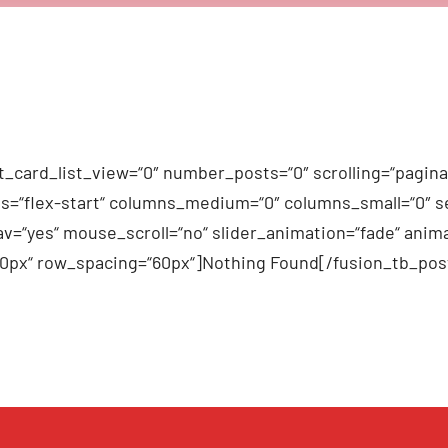
_card_list_view=“0″ number_posts=“0″ scrolling=“pagina
n_items=“flex-start“ columns_medium=“0″ columns_small=“0″
v=“yes“ mouse_scroll=“no“ slider_animation=“fade“ anima
60px“ row_spacing=“60px“]Nothing Found[/fusion_tb_pos