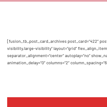
[fusion_tb_post_card_archives post_card=“422″ post
visibility,large-visibility“ layout=“grid“ flex_alig
separator_alignment=“center“ autoplay=“no“ show_na
animation_delay=“0″ columns=“2″ column_spacing=“