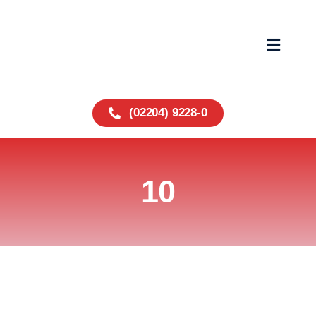
Zum
Inhalt
springen
Toggle
Navigat
Home
(02204) 9228-0
Fahrzeuge
10
Service
Über uns
Wohnmobile
Kontakt